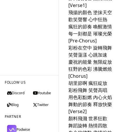
[Verse1]

飛揚的顏色 塗抹天空

歡笑聲響 心中狂熱

瘋狂的節奏 喚醒激情

每一刻都是 璀璨光榮

[Pre-Chorus]

彩粉在空中 旋轉飛舞

笑聲蕩漾 心跳加速

慶祝的能量 無限綻放

狂野的色彩 沸騰燃燒

[Chorus]

FOLLOW US
胡里節啊 瘋狂綻放

彩粉飛舞 笑聲高唱

Discord
Youtube
用色彩點燃 內心火焰

舞動的節奏 釋放快樂

Blog
Twitter
[Verse2]

PARTNER
顏料飛濺 世界狂歡

舞蹈旋轉 熱情四散

Podwise