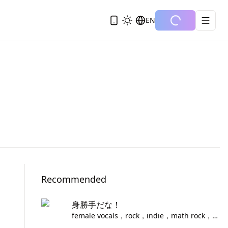
EN
Recommended
身勝手だな！
female vocals，rock，indie，math rock，metal，piano，dub，edm，ハード，ダーク，熱狂，感情