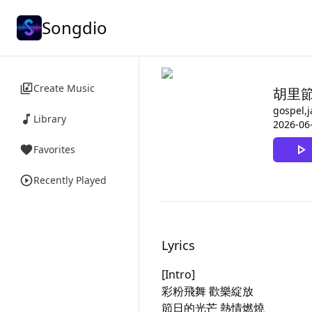
Songdio
Create Music
胡里
gospel,j
Library
2026-06
Favorites
Recently Played
Lyrics
[Intro]

彩粉飛舞 歡樂綻放

節日的光芒 熱情燃燒
