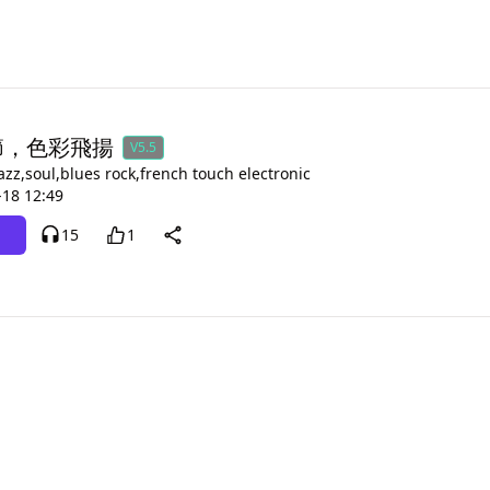
節，色彩飛揚
V5.5
azz,soul,blues rock,french touch electronic
-18 12:49
15
1