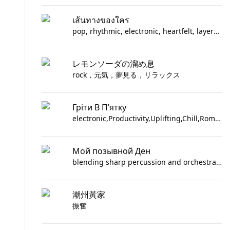
เส้นทางของใคร
pop, rhythmic, electronic, heartfelt, layers of synths with a driving beat
レモンソーダの溜め息
rock，元気，夢見る，リラックス
Гріти В П’ятку
electronic,Productivity,Uplifting,Chill,Romantic,Happy
Мой позывной Ден
blending sharp percussion and orchestral stabs to evoke resilience and determination, male vocals, rap, dramatic, motivating, hard-hitting beats with male vocals
潮州黃家
振奮