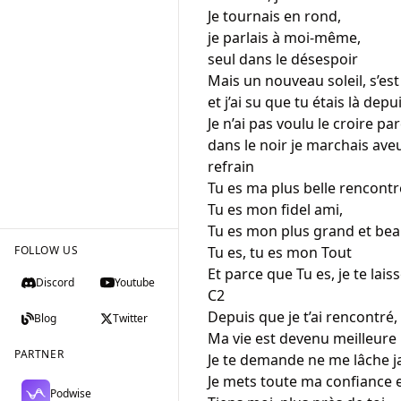
Je tournais en rond, 

je parlais à moi-même, 

seul dans le désespoir 

Mais un nouveau soleil, s’est 
et j’ai su que tu étais là depui
Je n’ai pas voulu le croire pa
dans le noir je marchais aveu
refrain 

Tu es ma plus belle rencontre
Tu es mon fidel ami,

Tu es mon plus grand et beau
FOLLOW US
Tu es, tu es mon Tout

Et parce que Tu es, je te laiss
Discord
Youtube
C2

Depuis que je t’ai rencontré, 

Blog
Twitter
Ma vie est devenu meilleure 

PARTNER
Je te demande ne me lâche ja
Je mets toute ma confiance en
Podwise