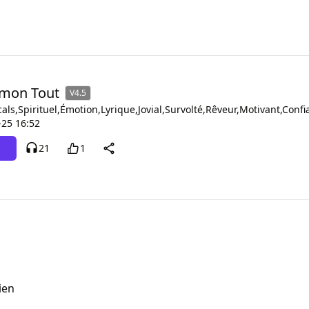
 mon Tout
V4.5
als,Spirituel,Émotion,Lyrique,Jovial,Survolté,Rêveur,Motivant,Confi
-25 16:52
21
1
ien
