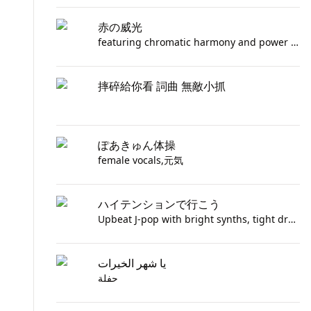
赤の威光
featuring chromatic harmony and power chords, dramatic gothic, high-tempo guitars and strings, with an intense and aggressive opera-metal tone
摔碎給你看 詞曲 無敵小抓
ぽあきゅん体操
female vocals,元気
ハイテンションで行こう
Upbeat J-pop with bright synths, tight drums, and male vocals; verses keep a bouncy groove with percussive guitars, pre-chorus lifts using rising pads, and the chorus explodes in layered gang shouts and claps. Keep the energy high and relentless, with a short breakdown before the final hook for a last burst of excitement.
يا شهر الخيرات
حفلة