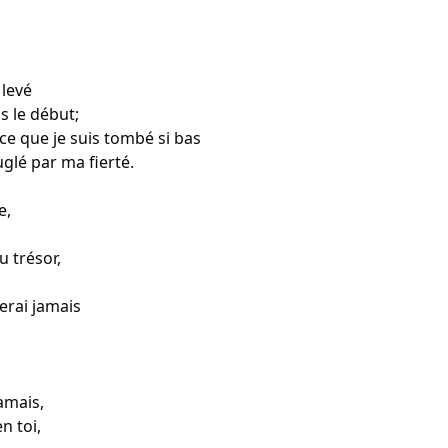
levé 

s le début;

rce que je suis tombé si bas 

glé par ma fierté.

,

 trésor,

erai jamais

mais,

 toi, 
