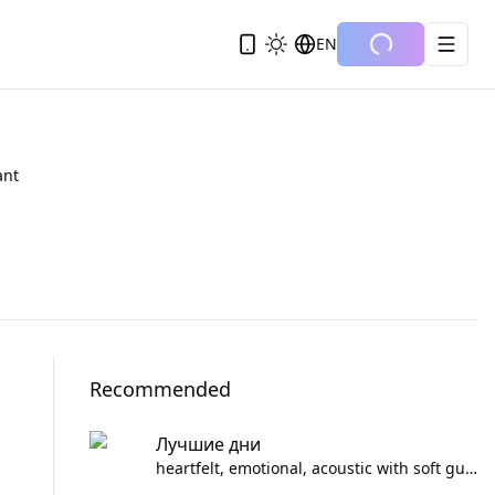
EN
ant
Recommended
Лучшие дни
heartfelt, emotional, acoustic with soft guitar strumming and subtle strings for depth