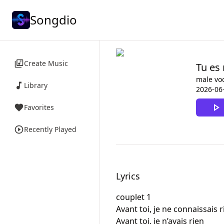
Songdio
Create Music
Tu es
male voc
Library
2026-06
Favorites
Recently Played
Lyrics
couplet 1

Avant toi, je ne connaissais r
Avant toi, je n’avais rien
