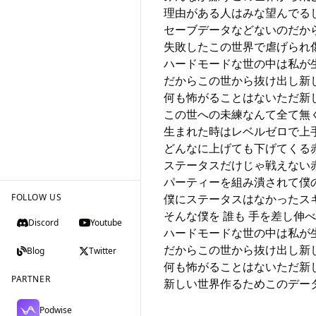
理由がある人はみな望んでるし
セーブデータなどないのだか
失敗したこの世界で虐げられ傷
ハードモードな世の中は私が
だからこの世から抜け出し新し
何も怖がることはないただ新し
この世への未練なんて全て無く
生まれた時はレベルゼロで上手
どんなに上げても下げてくる赤
ステータスだけじゃ戦えない赤
パーティーを組み潰されて僕の
FOLLOW US
僕にステータスはなかったスキ
そんな僕を 誰も 手を差し伸
Discord
Youtube
ハードモードな世の中は私が
だからこの世から抜け出し新し
Blog
Twitter
何も怖がることはないただ新し
PARTNER
新しい世界作るためこのデー
Podwise