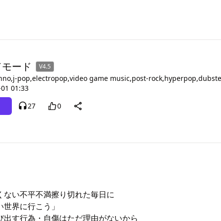
ドモード
V4.5
hno,j-pop,electropop,video game music,post-rock,hyperpop,du
-01 01:33
27
0
くない不平不満擦り切れた毎日に

世界に行こう」

び出す行為・自傷はただ理由がないから
