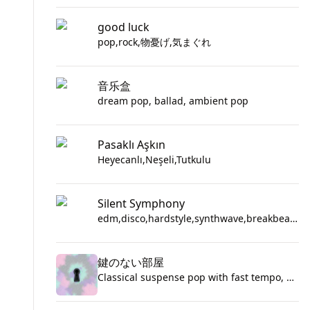
good luck
pop,rock,物憂げ,気まぐれ
音乐盒
dream pop, ballad, ambient pop
Pasaklı Aşkın
Heyecanlı,Neşeli,Tutkulu
Silent Symphony
edm,disco,hardstyle,synthwave,breakbeat,vaporwave,hard trance,dungeon synth,dancehall
鍵のない部屋
Classical suspense pop with fast tempo, elegant minor-key piano and string ostinatos, unsettled suspended chords that never fully resolve; verse stays sparse and watchful, pre-chorus tightens with creeping counter-melodies, chorus opens into tense legato lines and a repeating hook, bridge narrows to bare piano and breathy low doubles before the final surge. Close-mic lead vocal, layered harmonies on the hook, subtle delay throws, reversed swells and string risers into each lift, crisp detailed mix with a polished cinematic edge.