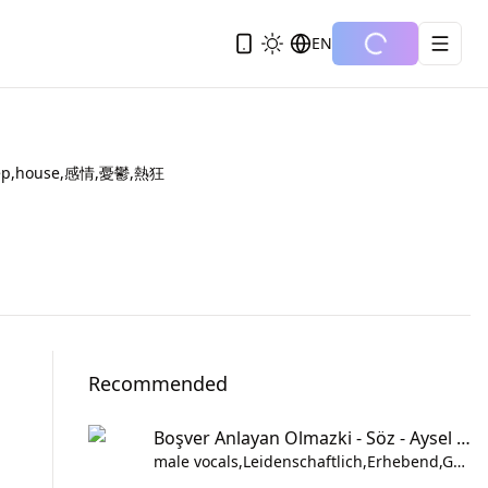
EN
bstep,house,感情,憂鬱,熱狂
Recommended
Boşver Anlayan Olmazki - Söz - Aysel Tarhan
male vocals,Leidenschaftlich,Erhebend,Gefühl