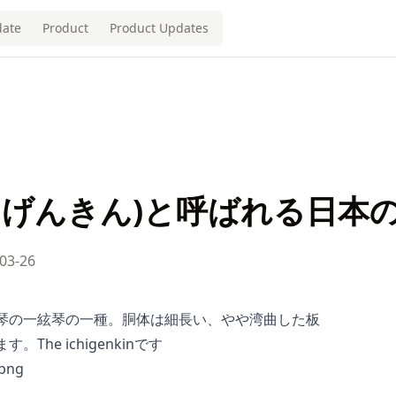
ate
Product
Product Updates
ちげんきん)と呼ばれる日本
03-26
、琴の一絃琴の一種。胴体は細長い、やや湾曲した板
The ichigenkinです