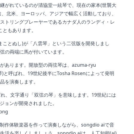
継がれているのが清協堂一絃琴で、現在の家本(世襲大
は、北米、ヨーロッパ、アジアで幅広く活動しており、
ストリングプレーヤーであるカナダ人のランディ・レ
こともあります。
やまことぬし)が「八雲琴」という二弦版を開発しまし
弦の両端に馬が付いています。
あります。開放型の両弦琴は、azuma-ryu
弦琴)と呼ばれ、19世紀後半にTosha Rosenによって発明
品を演奏します。
と呼ばれ、文字通り「双弦の琴」を意味します。19世紀には
バージョンが開発されました。
音楽制作体験楽器を作って演奏しながら、songdio aiで音
を楽しくしましょう。songdio aiは、人工知能(ai)