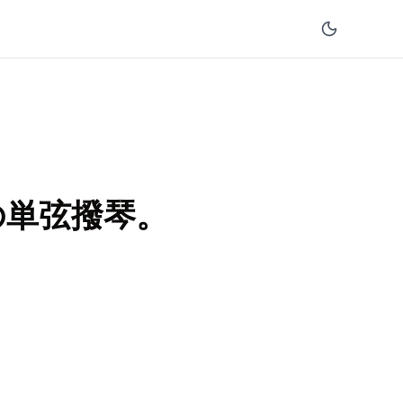
の単弦撥琴。