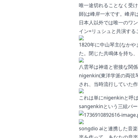
唯一途切れることなく受け
師)は峰岸一水です。峰岸
日本人以外では唯一のワン
イン=リュシュと共演する
1820年に中山琴主(なか
た。閉じた共鳴体を持ち、
八雲琴は神道と密接な関係が
nigenkin(東洋学派の両
され、当時流行していた作
これは単にnigenkin
sangenkinという三絃
songdio aiと連携した
楽を作って、あなたの音楽生活