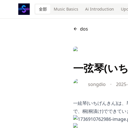
全部
Music Basics
Ai Introduction
Upd
dos
一弦琴(い
songdio
·
2025-
一絃琴(いちげんきん)は
で、桐(桐漬け)でできています。