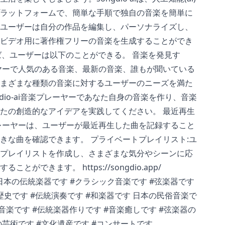
ラットフォームで、簡単な手順で独自の音楽を簡単に
ユーザーは自分の作品を編集し、パーソナライズし、
ビデオ用に著作権フリーの音楽を生成することができ
を使えば、ユーザーは以下のことができる。 音楽を発見す
楽プレーヤーで人気のある音楽、最新の音楽、誰もが聞いている
まざまな種類の音楽に対するユーザーのニーズを満た
gdio-ai音楽プレーヤーであなた自身の音楽を作り、音楽
たの創造的なアイデアを実践してください。 最近再生
i音楽プレーヤーは、ユーザーが最近再生した曲を記録すること
きな曲を確認できます。 プライベートプレイリスト:ユ
プレイリストを作成し、さまざまな気分やシーンに応
クすることができます。
https://songdio.app/
です #日本の伝統楽器です #クラシック音楽です #弦楽器です
歴史です #伝統演奏です #和楽器です 日本の民俗音楽で
の音楽です #伝統楽器作りです #音楽癒しです #弦楽器の
芸術です #文化遺産です #コンサートです