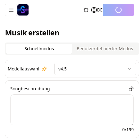
DE
Toggle navigation menu
Musik erstellen
Schnellmodus
Benutzerdefinierter Modus
Modellauswahl
v4.5
Songbeschreibung
0
/199