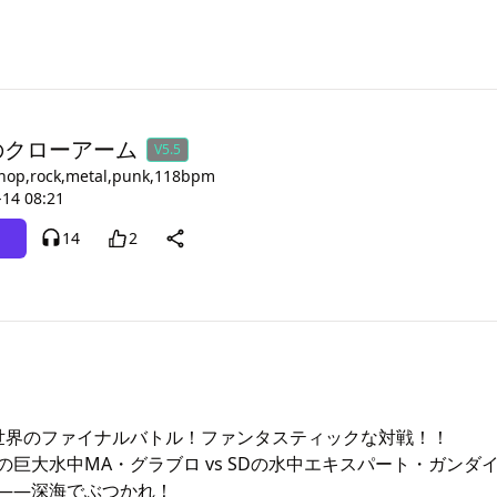
のクローアーム
V5.5
 hop,rock,metal,punk,118bpm
-14 08:21
14
2
Check 異世界のファイナルバトル！ファンタスティックな対戦！！

の巨大水中MA・グラブロ vs SDの水中エキスパート・ガンダ
——深海でぶつかれ！
