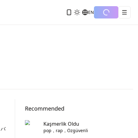
EN
Recommended
Kaşmerlik Oldu
イバ
pop，rap，Özgüvenli