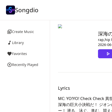
Songdio
Create Music
深海
rap,hip
Library
2026-06
Favorites
Recently Played
Lyrics
MC: YO!YO! Check 
深海の巨大小決戦だ！ ジオン
ー！ 潜る、泳ぐ、進む、競え