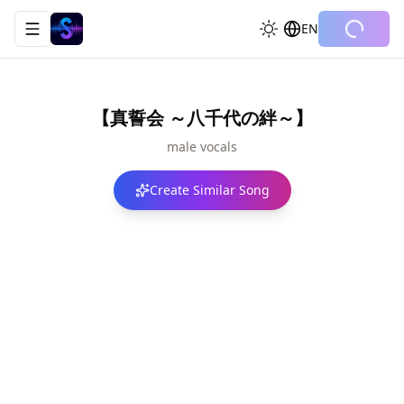
EN
Toggle navigation menu
【真誓会 ～八千代の絆～】
male vocals
Create Similar Song