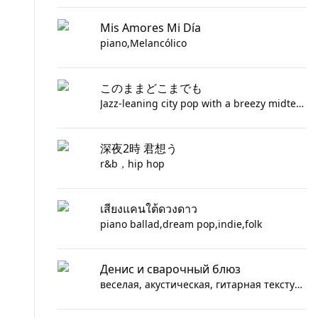
Mis Amores Mi Día
piano,Melancólico
このままどこまでも
Jazz-leaning city pop with a breezy midtempo swing, brushed drums and walking bass under glossy Rhodes chords; verse glides on restrained grooves, pre-chorus thins to piano and breathy vocal close-up, chorus opens with stacked harmonies and a gentle sax answer line. Occasional sax fills and piano runs bridge the sections, airy ride-cymbal shimmer, warm close-mic female vocals with soft doubles on the hook, crisp polished mix with a calm urban sheen.
深夜2時 君想う
r&b，hip hop
เสียงแคนใต้ดวงดาว
piano ballad,dream pop,indie,folk
Денис и сварочный блюз
веселая, акустическая, гитарная текстура с бодрым ритмом и мягкими вокальными акцентами