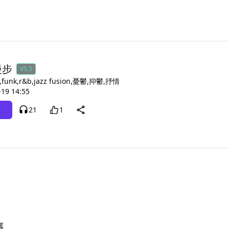
漫步
V5.5
,funk,r&b,jazz fusion,憂鬱,抑鬱,抒情
-19 14:55
21
1

