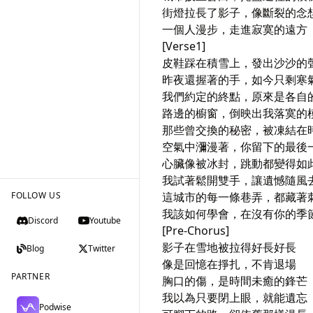
街燈拉長了影子，像斷裂的念想
一個人漫步，走進寂寞的遠方

[Verse1]

皮鞋踩在積雪上，發出沙沙的聲
昨夜還握著的手，如今只剩寒氣
我們約定的終點，原來是各自的
路邊的櫥窗，倒映出我落寞的模
那些曾交換的秘密，被凍結在時
空氣中瀰漫著，你留下的最後一
心臟像被冰封，跳動都變得如此
我試著鬆開雙手，讓遺憾隨風去
FOLLOW US
這城市的每一條巷弄，都藏著刺
我該如何學會，在沒有你的季節
Discord
Youtube
[Pre-Chorus]

影子在雪地被拉得好長好長

Blog
Twitter
像是回憶在掙扎，不肯退場

PARTNER
胸口的傷，是時間未癒的鋒芒

我以為只要閉上眼，就能遺忘

Podwise