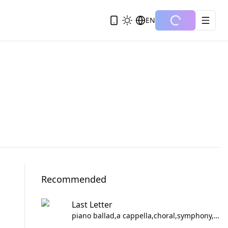
EN
Recommended
Last Letter
piano ballad,a cappella,choral,symphony,j-pop,物憂げ,憂鬱,夢見る,ロマンチック