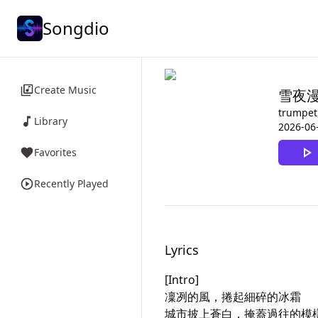
Songdio
Create Music
雪夜
trumpet
Library
2026-06
Favorites
Recently Played
Lyrics
[Intro]

凜冽的風，捲起細碎的冰霜

城市披上蒼白，掩蓋過往的模樣