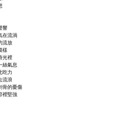


響

在流淌

流放

樣

光裡

絲氣息

吃力

流浪

骨的憂傷

裡堅強
