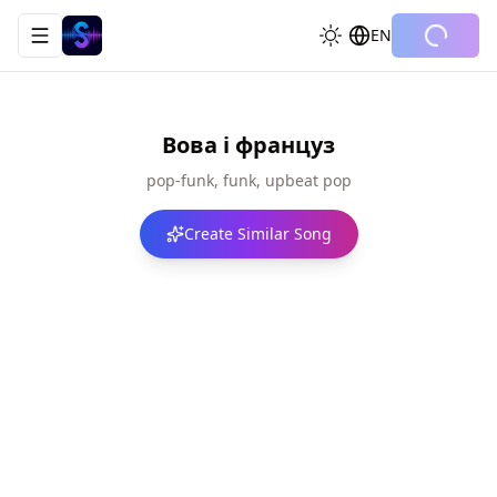
EN
Toggle navigation menu
Вова і француз
pop-funk, funk, upbeat pop
Create Similar Song