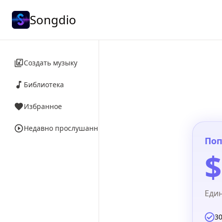
Songdio
Создать музыку
Библиотека
Избранное
Недавно прослушанные
Поп
$
Еди
30