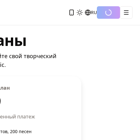
RU
аны
йте свой творческий
c.
план
9
енный платеж
тов, 200 песен